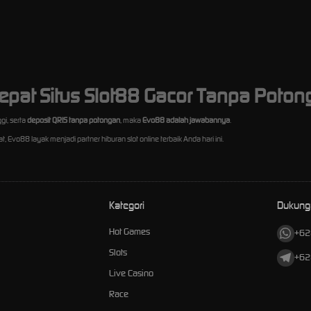
epat Situs Slot88 Gacor Tanpa Poton
gi, serta
deposit QRIS tanpa potongan
, maka
Evo88 adalah jawabannya
.
Evo88 layak menjadi partner hiburan slot online terbaik Anda hari ini.
Kategori
Dukung
Hot Games
+62
Slots
+62
Live Casino
Race