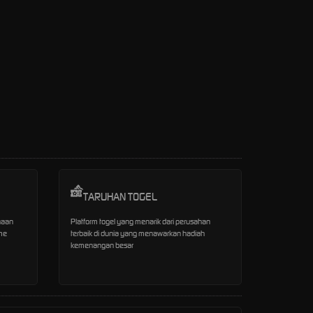
TARUHAN TOGEL
haan
Platform togel yang menarik dari perusahan
ame
terbaik di dunia yang menawarkan hadiah
kemenangan besar