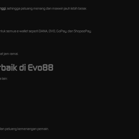
inggi
, sehingga peluang menang dan maxwin jauh lebih besar.
untuk semua e-wallet seperti DANA, OVO, GoPay, dan ShopeePay.
at jam ramai.
erbaik di Evo88
 lain:
as dan peluang kemenangan pemain.