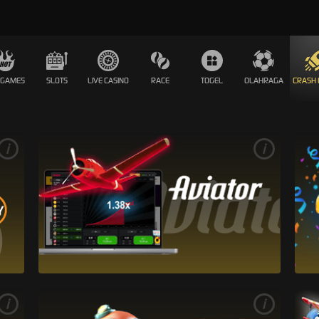
 GAMES
SLOTS
LIVE CASINO
RACE
TOGEL
OLAHRAGA
CRASH
i
i
i
i