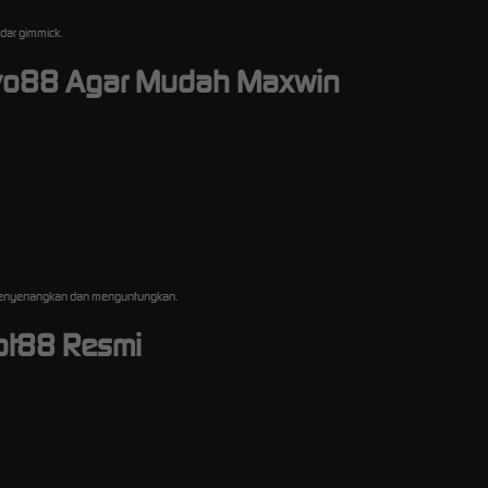
dar gimmick.
 Evo88 Agar Mudah Maxwin
g menyenangkan dan menguntungkan.
lot88 Resmi