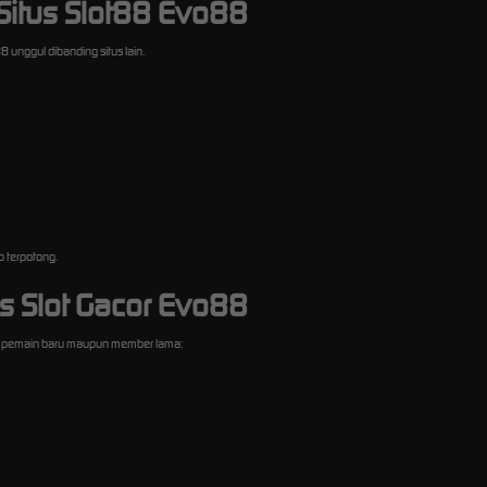
Situs Slot88 Evo88
 unggul dibanding situs lain.
o terpotong.
s Slot Gacor Evo88
n pemain baru maupun member lama: