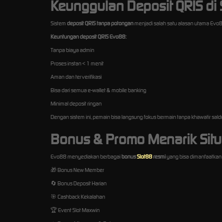
Keunggulan Deposit QRIS di 
Sistem
deposit QRIS tanpa potongan
menjadi salah satu alasan utama Evo88
Keuntungan deposit QRIS Evo88:
Tanpa biaya admin
Proses instan < 1 menit
Aman dan terverifikasi
Bisa dari semua e-wallet & mobile banking
Minimal deposit ringan
Dengan sistem ini, pemain bisa langsung fokus bermain tanpa khawatir sald
Bonus & Promo Menarik Situ
Evo88 menyediakan berbagai
bonus
Slot88
resmi
yang bisa dimanfaatka
🎁 Bonus New Member
🔄 Bonus Deposit Harian
🎯 Cashback Kekalahan
🏆 Event Slot Maxwin