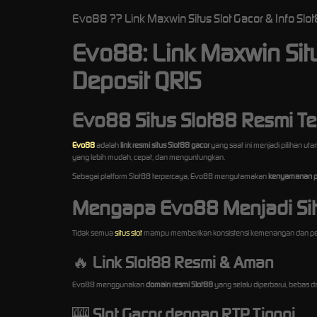
Evo88 ?? Link Maxwin Situs Slot Gacor & Info Sl
Evo88: Link Maxwin Sit
Deposit QRIS
Evo88 Situs Slot88 Resmi T
Evo88
adalah
link resmi situs Slot88 gacor
yang saat ini menjadi pilihan ut
yang lebih mudah, cepat, dan menguntungkan.
Sebagai platform Slot88 terpercaya, Evo88 mengutamakan
kenyamanan 
Mengapa Evo88 Menjadi Situ
Tidak semua
situs slot
mampu memberikan konsistensi kemenangan dan pelaya
🔥
Link Slot88 Resmi & Aman
Evo88 menggunakan
domain resmi Slot88
yang selalu diperbarui, bebas d
🎰
Slot Gacor dengan RTP Tinggi