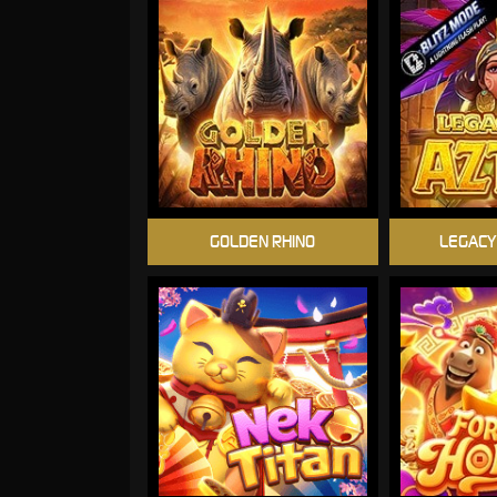
GOLDEN RHINO
LEGACY