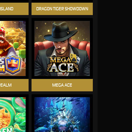
ISLAND
DRAGON TIGER SHOWDOWN
 REALM
MEGA ACE