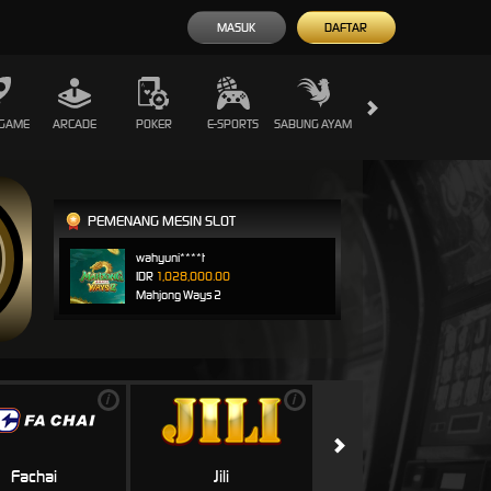
MASUK
DAFTAR
 GAME
ARCADE
POKER
E-SPORTS
SABUNG AYAM
PROMOSI
PEMENANG MESIN SLOT
wahyuni****t
IDR
1,028,000.00
Mahjong Ways 2
air****d
IDR
956,160.00
Wild Bounty Showdown
i
i
i
wahyuni****t
IDR
842,000.00
No Limit City
Mahjong Ways 2
Fachai
Jili
toy****0