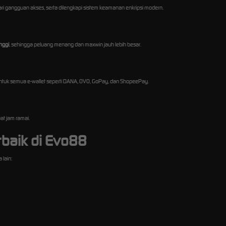
ari gangguan akses, serta dilengkapi sistem keamanan enkripsi modern.
inggi
, sehingga peluang menang dan maxwin jauh lebih besar.
untuk semua e-wallet seperti DANA, OVO, GoPay, dan ShopeePay.
at jam ramai.
erbaik di Evo88
 lain: