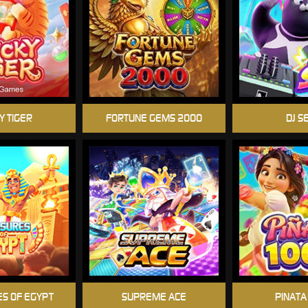
Y TIGER
FORTUNE GEMS 2000
DJ S
S OF EGYPT
SUPREME ACE
PINATA