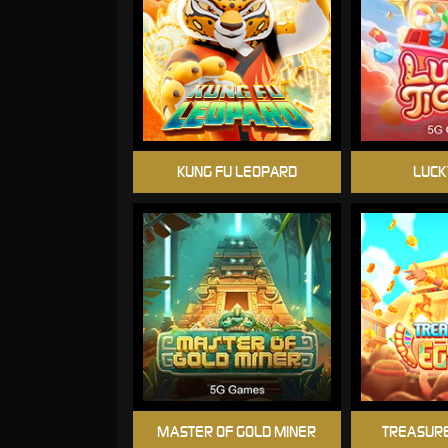
KUNG FU LEOPARD
LUCK
MASTER OF GOLD MINER
TREASURE