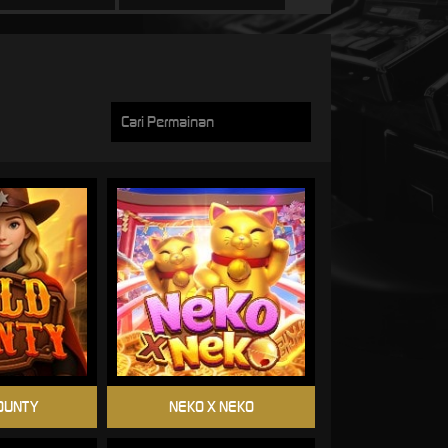
IDR
600,000.00
Mahjong Ways
wahyuni****t
IDR
538,500.00
Mahjong Ways 2
ri****h
IDR
400,800.00
Gates of Olympus 1000
OUNTY
NEKO X NEKO