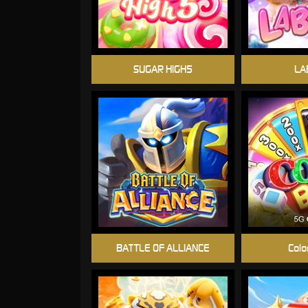
SUGAR HIGH5
LA
BATTLE OF ALLIANCE
Colo