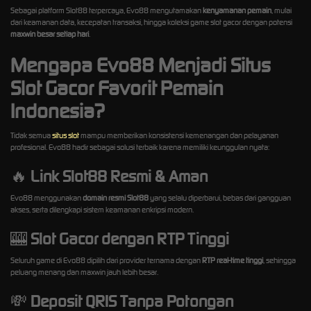
Sebagai platform Slot88 terpercaya, Evo88 mengutamakan
kenyamanan pemain
, mulai
dari keamanan data, kecepatan transaksi, hingga koleksi game slot gacor dengan potensi
maxwin besar setiap hari
.
Mengapa Evo88 Menjadi Situs
Slot Gacor Favorit Pemain
Indonesia?
Tidak semua
situs slot
mampu memberikan konsistensi kemenangan dan pelayanan
profesional. Evo88 hadir sebagai solusi terbaik karena memiliki keunggulan nyata:
🔥
Link Slot88 Resmi & Aman
Evo88 menggunakan
domain resmi Slot88
yang selalu diperbarui, bebas dari gangguan
akses, serta dilengkapi sistem keamanan enkripsi modern.
🎰
Slot Gacor dengan RTP Tinggi
Seluruh game di Evo88 dipilih dari provider ternama dengan
RTP real-time tinggi
, sehingga
peluang menang dan maxwin jauh lebih besar.
💸
Deposit QRIS Tanpa Potongan