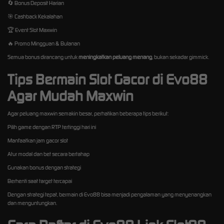
🔄 Bonus Deposit Harian
🎯 Cashback Kekalahan
🏆 Event Slot Maxwin
🔥 Promo Mingguan & Bulanan
Semua bonus dirancang untuk
meningkatkan peluang menang
, bukan sekadar gimmick.
Tips Bermain Slot Gacor di Evo88
Agar Mudah Maxwin
Agar peluang maxwin semakin besar, perhatikan beberapa tips berikut:
Pilih game dengan RTP tertinggi hari ini
Manfaatkan jam gacor slot
Atur modal dan bet secara bertahap
Gunakan bonus dengan strategi
Berhenti saat target tercapai
Dengan strategi tepat, bermain di Evo88 bisa menjadi pengalaman yang menyenangkan
dan menguntungkan.