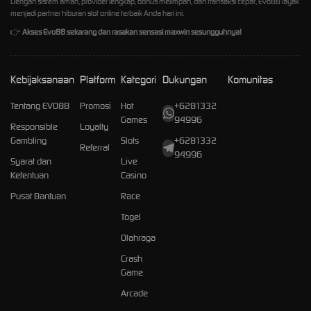
Dengan sistem aman, provider lengkap, bonus melimpah, dan transaksi cepat, Evo88 layak
menjadi partner hiburan slot online terbaik Anda hari ini.
👉
Akses Evo88 sekarang dan rasakan sensasi maxwin sesungguhnya!
Kebijaksanaan
Platform
Kategori
Dukungan
Komunitas
Tentang EVO88
Promosi
Hot
+6281332
Games
94996
Responsible
Loyalty
Gambling
Slots
+6281332
Referral
94996
Syarat dan
Live
Ketentuan
Casino
Pusat Bantuan
Race
Togel
Olahraga
Crash
Game
Arcade