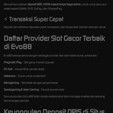
Nikmati kemudahan
deposit QRIS 100% masuk tanpa biaya admin
, cocok untuk semua e-
wallet seperti DANA, OVO, GoPay, dan ShopeePay.
⚡
Transaksi Super Cepat
Deposit dan withdraw diproses cepat, transparan, dan tanpa ribet, bahkan saat jam ramai.
Daftar Provider Slot Gacor Terbaik
di Evo88
Evo88 bekerja sama dengan berbagai provider slot resmi kelas dunia, antara lain:
Pragmatic Play
– Slot gacor maxwin populer
PG Soft
– Visual HD & winrate stabil
Habanero
– Cocok untuk modal kecil
Microgaming
– Slot klasik dengan jackpot besar
Spadegaming & Joker Gaming
– Favorit pemain Asia
Semua provider di Evo88 telah melalui seleksi ketat demi menjaga kualitas dan peluang
kemenangan pemain.
Keunggulan Deposit QRIS di Situs