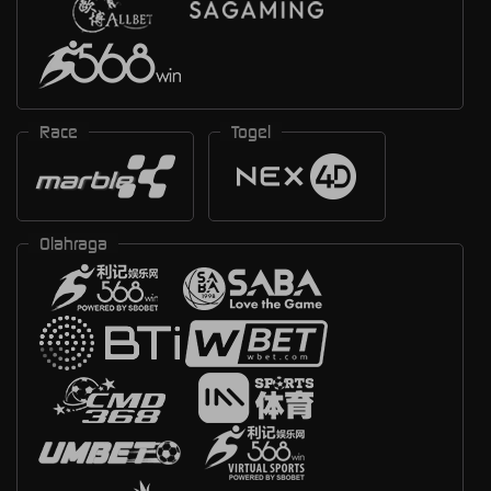
Race
Togel
Olahraga