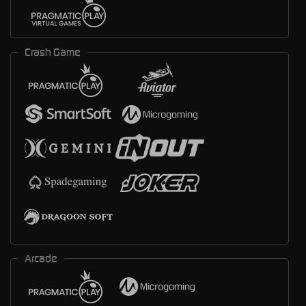
Crash Game
Arcade