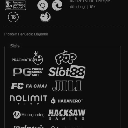
©2026 EVO88. Hak cipta
dilindungi | 18+
Platform Penyedia Layanan
Slots