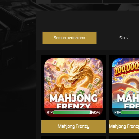
Semua permainan
Slots
RTP
95%
RTP
Mahjong Frenzy