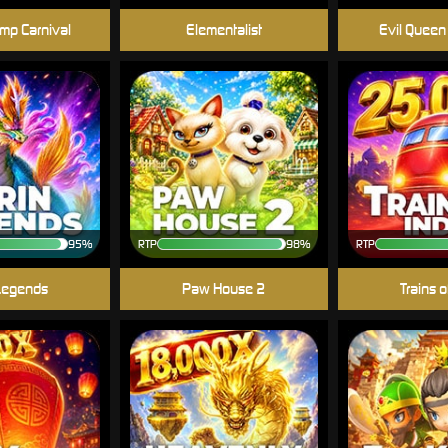
mp Carnival
Elementalist
Evil Queen
95%
RTP
98%
RTP
 Legends
Paw House 2
Trains o