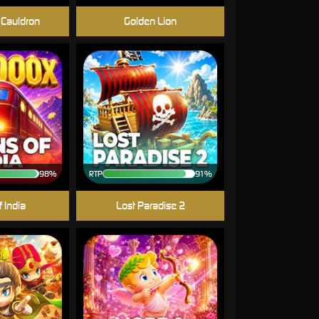
 Cauldron
Golden Lion
98%
RTP
91%
f India
Lost Paradise 2