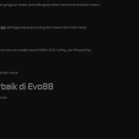
ari gangguan akses, serta dilengkapi sistem keamanan enkripsi modern.
inggi
, sehingga peluang menang dan maxwin jauh lebih besar.
untuk semua e-wallet seperti DANA, OVO, GoPay, dan ShopeePay.
at jam ramai.
erbaik di Evo88
 lain: