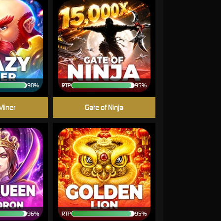
98%
RTP
95%
Miner
Gate of Ninja
96%
RTP
95%