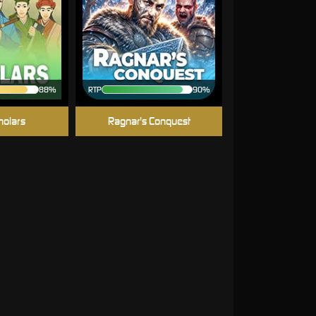
88%
RTP
90%
holars
Ragnar's Conquest