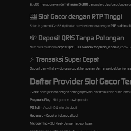
Evo88 menggunakan
domain resmi Slot88
yang selalu diperbarui, bebas d
🎰
Slot Gacor dengan RTP Tinggi
Seluruh game di Evo88 dipilih dari provider ternama dengan
RTP real-time t
💸
Deposit QRIS Tanpa Potongan
Nikmati kemudahan
deposit QRIS 100% masuk tanpa biaya admin
, cocok 
⚡
Transaksi Super Cepat
Deposit dan withdraw diproses cepat, transparan, dan tanpa ribet, bahkan sa
Daftar Provider Slot Gacor T
Evo88 bekerja sama dengan berbagai provider slot resmi kelas dunia, antara
Pragmatic Play
– Slot gacor maxwin populer
PG Soft
– Visual HD & winrate stabil
Habanero
– Cocok untuk modal kecil
Microgaming
– Slot klasik dengan jackpot besar