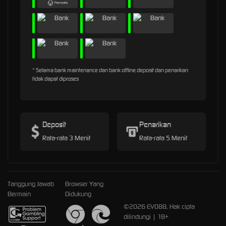
* Selama bank maintenance dan bank offline deposit dan penarikan
tidak dapat diproses
Deposit
Penarikan
Rata-rata 3 Menit
Rata-rata 5 Menit
Tanggung Jawab
Browser Yang
Bermain
Didukung
©2026 EVO88. Hak cipta
dilindungi | 18+