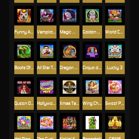
Funny Alpaca
Vampire Kiss
Magic World
Golden Mayan
World Cup Russia 2018
Boots Of Luck
All Star Team
Dragon Hunters
Cirque de fous
Lucky 3
Queen Of Dead
Hollywood Pets
Xmas Tales
Wing Chun
Sweet POP
Hot Pinatas
The Cupids
Kickin' Kash
Beanstalk
GENIE