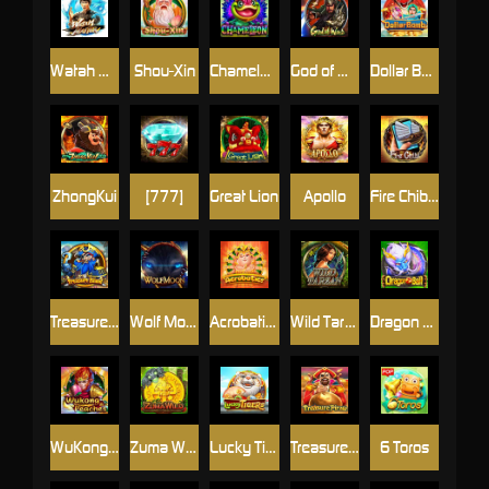
Watah Master
Shou-Xin
Chameleon
God of War
Dollar Bomb
ZhongKui
[777]
Great Lion
Apollo
Fire Chibi M
Treasure Island
Wolf Moon
Acrobatics
Wild Tarzan
Dragon Ball
WuKong&Peaches
Zuma Wild
Lucky Tigers
Treasure Pirate
6 Toros