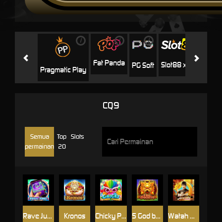
i
i
i
i
i
Facha
Fat Panda
Slot88 x PP
PG Soft
Pragmatic Play
CQ9
Semua
Top
Slots
permainan
20
Rave Jump Mobile
Kronos
Chicky Parm Parm
5 God beasts
Watah Master Turbo