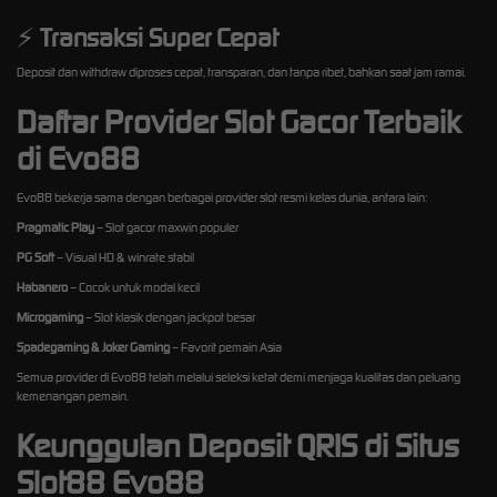
⚡
Transaksi Super Cepat
Deposit dan withdraw diproses cepat, transparan, dan tanpa ribet, bahkan saat jam ramai.
Daftar Provider Slot Gacor Terbaik
di Evo88
Evo88 bekerja sama dengan berbagai provider slot resmi kelas dunia, antara lain:
Pragmatic Play
– Slot gacor maxwin populer
PG Soft
– Visual HD & winrate stabil
Habanero
– Cocok untuk modal kecil
Microgaming
– Slot klasik dengan jackpot besar
Spadegaming & Joker Gaming
– Favorit pemain Asia
Semua provider di Evo88 telah melalui seleksi ketat demi menjaga kualitas dan peluang
kemenangan pemain.
Keunggulan Deposit QRIS di Situs
Slot88 Evo88