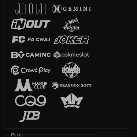
Poker