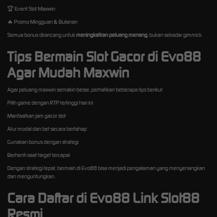
🏆 Event Slot Maxwin
🔥 Promo Mingguan & Bulanan
Semua bonus dirancang untuk
meningkatkan peluang menang
, bukan sekadar gimmick.
Tips Bermain Slot Gacor di Evo88
Agar Mudah Maxwin
Agar peluang maxwin semakin besar, perhatikan beberapa tips berikut:
Pilih game dengan RTP tertinggi hari ini
Manfaatkan jam gacor slot
Atur modal dan bet secara bertahap
Gunakan bonus dengan strategi
Berhenti saat target tercapai
Dengan strategi tepat, bermain di Evo88 bisa menjadi pengalaman yang menyenangkan
dan menguntungkan.
Cara Daftar di Evo88 Link Slot88
Resmi