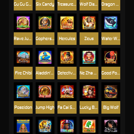
Gu Gu Gu 3
Six Candy
Treasure Bowl
Wolf Disco
Dragon Heart
Rave Jump 2
Gophers War
Hercules
Zeus
Water World
Fire Chibi
Aladdin's lamp
Detective Dee 2
Ne Zha Advent
Good Fortune
Poseidon
Jump High
Fa Cai Shen2
Lucky Boxes
Big Wolf