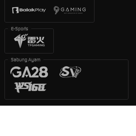
E-Sports
Sabung Ayam