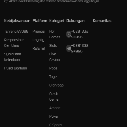
👉
Akses Evo88 sekarang dan rasakan sensasi maxwin sesungguhnya!
Kebijaksanaan
Platform
Kategori
Dukungan
Komunitas
Tentang EVO88
Promosi
Hot
+6281332
Games
94996
Responsible
Loyalty
Gambling
Slots
+6281332
Referral
94996
Syarat dan
Live
Ketentuan
Casino
Pusat Bantuan
Race
Togel
Olahraga
Crash
Game
Arcade
Poker
E-Sports