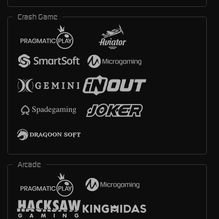
Crash Game
Arcade